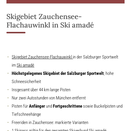
Skigebiet Zauchensee-
Flachauwinkl in Ski amadé
Skigebiet Zauchensee-Flachauwinkl
in der Salzburger Sportwelt
im
Ski amadé
Höchstgelegenes Skigebiet der Salzburger Sportwelt
, hohe
Schneesicherheit
Insgesamt über 44 km lange Pisten
Nur zwei Autostunden von München entfernt
Pisten für
Anfänger
und
Fortgeschrittene
sowie Buckelpisten und
Tiefschneehänge
Freeriden in Zauchensee: markierte Varianten
1 Skipass gültig für den gesamten Skiverbund Ski amadé